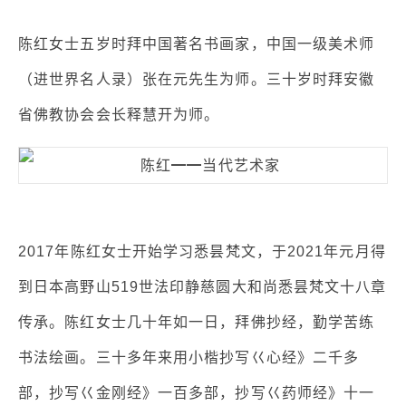
陈红女士五岁时拜中国著名书画家，中国一级美术师
（进世界名人录）张在元先生为师。三十岁时拜安徽
省佛教协会会长释慧开为师。
2017年陈红女士开始学习悉昙梵文，于2021年元月得
到日本高野山519世法印静慈圆大和尚悉昙梵文十八章
传承。陈红女士几十年如一日，拜佛抄经，勤学苦练
书法绘画。三十多年来用小楷抄写巜心经》二千多
部，抄写巜金刚经》一百多部，抄写巜药师经》十一