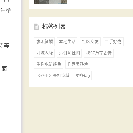
常年举
标签列表
业
求职征婚
本地生活
社区交友
二手好物
持等
同城人脉
乐订坊社圈
携67万字史诗
重构水浒经典
作家吴耕渔
，面
《莽王》亮相京城
更多tag