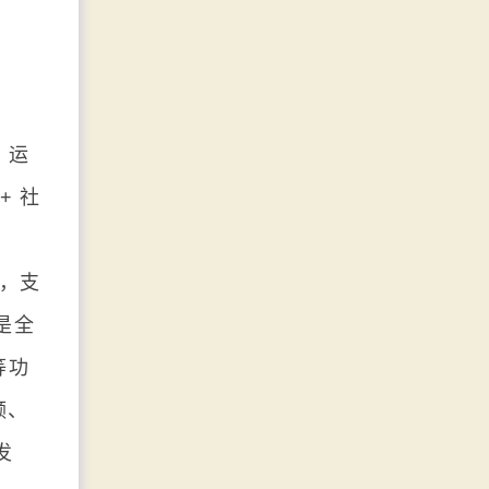
，运
+ 社
，支
是全
等功
频、
发