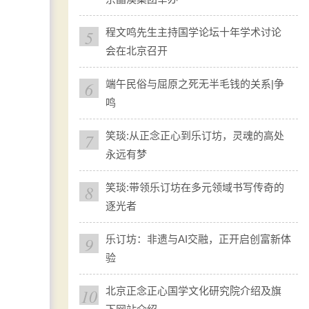
5
程文鸣先生主持国学论坛十年学术讨论
会在北京召开
6
端午民俗与屈原之死无半毛钱的关系|争
鸣
7
笑琰:从正念正心到乐订坊，灵魂的高处
永远有梦
8
笑琰:带领乐订坊在多元领域书写传奇的
逐光者
9
乐订坊：非遗与AI交融，正开启创富新体
验
10
北京正念正心国学文化研究院介绍及旗