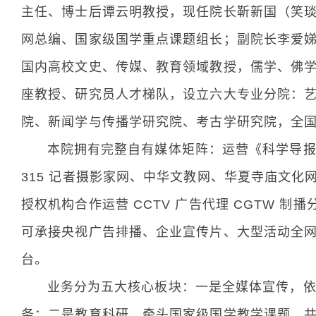
主任、博士后谭云明教授，现任院长靳新国（笑琰）
网总编、国家级国学重点课题组长；副院长李爱娣
国内高校文史、传媒、教育领域教授，儒学、佛
座教授、研究员人才梯队，设立六大专业分院：
院、新闻学与传播学研究院、考古学研究院，全
本院拥有完整自有媒体矩阵：运营《科学导报・
315 记者摄影家网、中华文教网、华夏寺庙文
授权机构合作运营 CCTV 广告代理 CGTW 
可承接央视广告排播、企业宣传片、大型活动全
台。
业务分为五大核心板块：一是全媒体宣传，依
务；二是教育科研，牵头国家级国学教学课题，