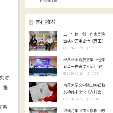
下网站介绍
热门推荐
二十年铸一剑！作家吴耕
渔携67万字史诗《莽王》
亮相京城，重构水浒经典
2026-06-29
2156
纪念汪国真散文集《他像
春风一样来过人间》发行
座谈会在京举办 庞中华、
2026-06-29
1958
中央财
司马南为新书揭幕
南开大学文学院1986级校
、报
友杨维永小说《乡村会
计》研讨座谈会召开
2026-04-25
2194
闻系
璐瑶诗集《铁人旗帜下的