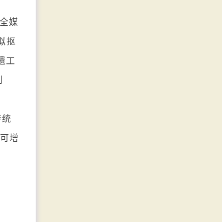
全媒
拟抠
遗工
创
传统
家可增