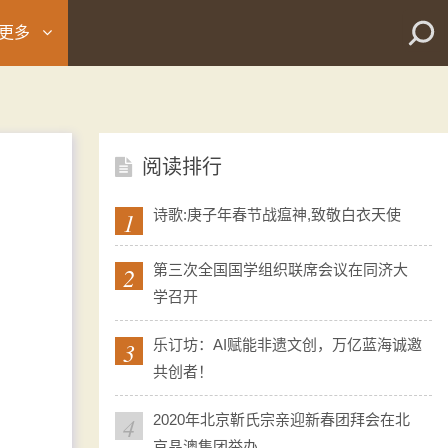
更多
阅读排行
1
诗歌:庚子年春节战瘟神,致敬白衣天使
2
第三次全国国学组织联席会议在同济大
学召开
3
乐订坊：AI赋能非遗文创，万亿蓝海诚邀
共创者！
4
2020年北京靳氏宗亲迎新春团拜会在北
京晶澳集团举办