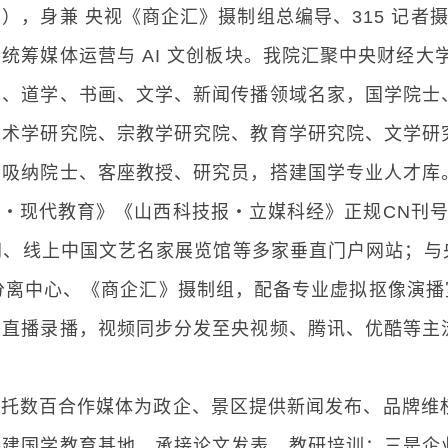
，身兼 央视《商企汇》摄制组总编导、315 记者
统筹媒体运营与 AI 文创板块。我院汇聚中央财经大
学、道学、书画、文学、新闻传播领域名家，国学院士
艺术学研究院、宗教学研究院、教育学研究院、文学研
国吸纳院士、客座教授、研究员，搭建国学专业人才库
现代教育》《山西科技报・立媒科经》正规CN刊
化网、线上中国文艺名家展览馆等多家垂直门户网站；与
制播分离中心、《商企汇》摄制组，配备专业虚拟抠像演
网直播录播，视频同步分发至央视频、腾讯、优酷等主
托数百合作媒体为政企、景区提供新闻发布、品牌维
共建国学教育基地，承接论文发表、教研培训；三是企