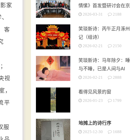
摄影家
情愫》首发暨研讨会在京
成功举办
2026-03-31
2188
学、
笑琰新诗：丙午正月涿州
、客
记（组诗）
究
2026-02-21
2150
。
笑琰新诗：马年除夕：睡
号；
与不睡，已是人间与AI
央视
2026-02-21
2888
播室，
看得见风景的窗
2026-01-23
1799
流平
地摊上的诗行序
权服
2025-12-30
1688
业品