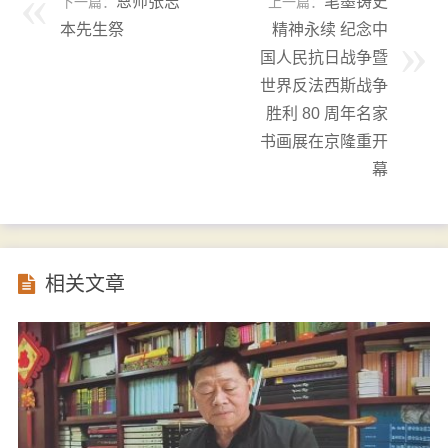
恩师张志
笔墨铸史
下一篇：
上一篇：
本先生祭
精神永续 纪念中
国人民抗日战争暨
世界反法西斯战争
胜利 80 周年名家
书画展在京隆重开
幕
相关文章