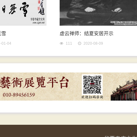
无雪
虚云禅师：结夏安居开示
-01-04
111
2020-08-09