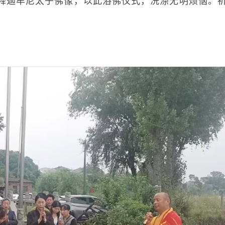
迦牟尼太子佛像，以此浴佛仪式，洗涤无明烦恼。