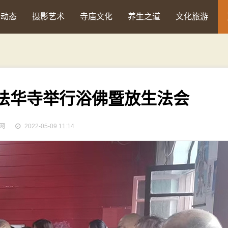
会动态
摄影艺术
寺庙文化
养生之道
文化旅游
法华寺举行浴佛暨放生法会
网
2022-05-09 11:14