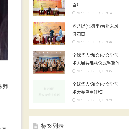
首）
2023-08-03
1974
妙菩提(张树堂)青州采风
诗四首
2023-08-01
1938
全球华人“和文化”文学艺
术大展赛启动仪式暨新闻
发布会在京成功举办
2023-07-17
1935
全球华人“和文化”文学艺
法师
术大赛隆重征稿
2023-07-17
1929
标签列表