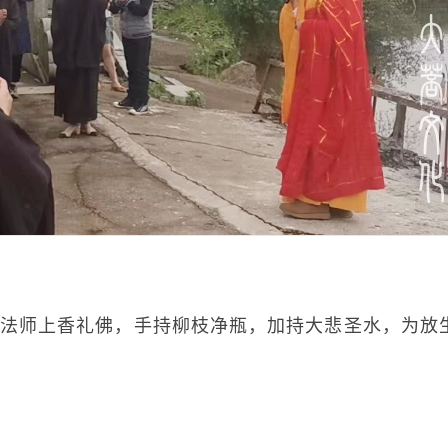
师上香礼佛，手持柳枝净瓶，加持大悲圣水，为放
）