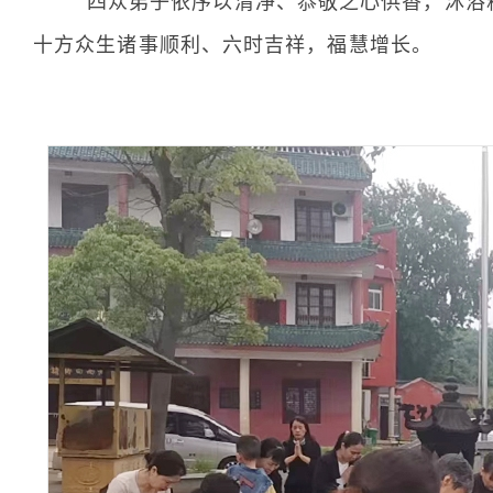
四众弟子依序以清净、恭敬之心供香，沐浴释
十方众生诸事顺利、六时吉祥，福慧增长。