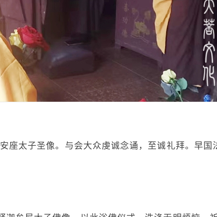
座太子圣像。与会大众虔诚念诵，至诚礼拜。早国