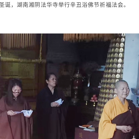
诞，湖南湘阴法华寺举行辛丑浴佛节祈福法会。