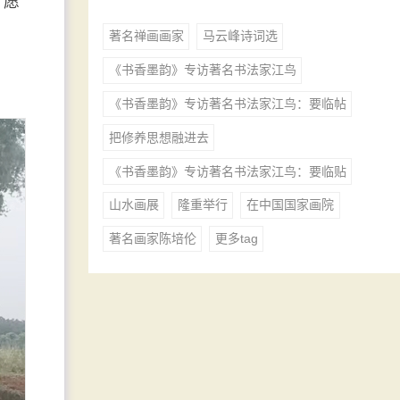
祈愿
著名禅画画家
马云峰诗词选
《书香墨韵》专访著名书法家江鸟
《书香墨韵》专访著名书法家江鸟：要临帖
把修养思想融进去
《书香墨韵》专访著名书法家江鸟：要临贴
山水画展
隆重举行
在中国国家画院
著名画家陈培伦
更多tag