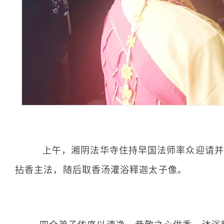
上午，湘阴法华寺住持早国法师率众迎请并安
拈香主法，随后取香汤灌浴释迦太子像。