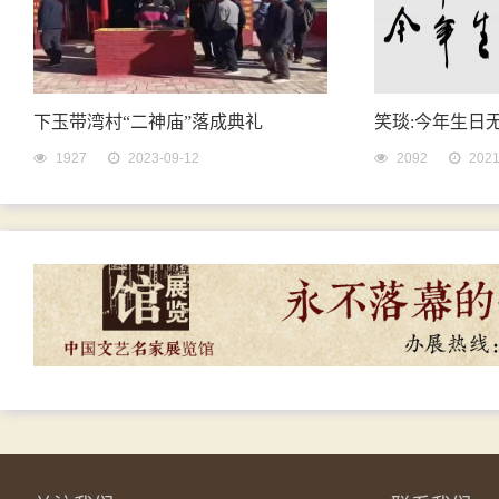
下玉带湾村“二神庙”落成典礼
笑琰:今年生日
1927
2023-09-12
2092
2021