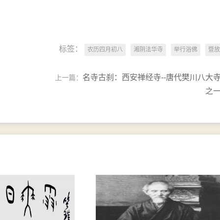
标签：
农历四月初八
湘阴法华寺
举行浴佛
暨放
名寺古刹：西安禅经寺--唐代樊川八大
上一篇：
之