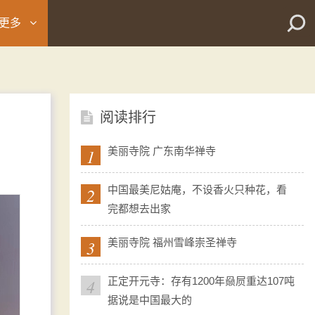
更多
阅读排行
1
美丽寺院 广东南华禅寺
2
中国最美尼姑庵，不设香火只种花，看
完都想去出家
3
美丽寺院 福州雪峰崇圣禅寺
4
正定开元寺：存有1200年赑屃重达107吨
据说是中国最大的