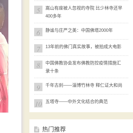
5
嵩山有座被人忽视的寺院 比少林寺还早
400多年
6
静谧与庄严之美：中国佛塔2000年
7
13年前的佛门真实故事，被拍成大电影
8
中国佛教协会发布佛教防控疫情措施汇
录十条
9
千年古刹——淄博竹林寺 释仁证大和尚
10
五塔寺——中外文化结合的典范
热门推荐