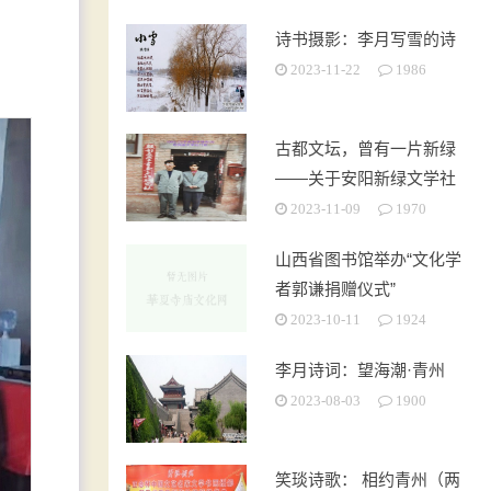
诗书摄影：李月写雪的诗
2023-11-22
1986
古都文坛，曾有一片新绿
——关于安阳新绿文学社
的回忆
2023-11-09
1970
山西省图书馆举办“文化学
者郭谦捐赠仪式”
2023-10-11
1924
李月诗词：望海潮·青州
2023-08-03
1900
笑琰诗歌： 相约青州（两