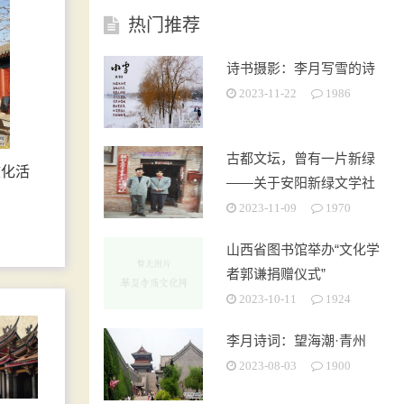
热门推荐
诗书摄影：李月写雪的诗
2023-11-22
1986
古都文坛，曾有一片新绿
文化活
——关于安阳新绿文学社
的回忆
2023-11-09
1970
山西省图书馆举办“文化学
者郭谦捐赠仪式”
2023-10-11
1924
李月诗词：望海潮·青州
2023-08-03
1900