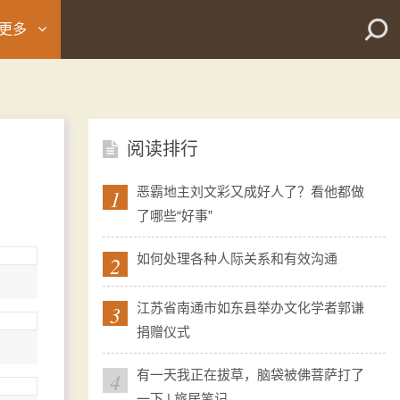
更多
阅读排行
1
恶霸地主刘文彩又成好人了？看他都做
了哪些“好事”
2
如何处理各种人际关系和有效沟通
3
江苏省南通市如东县举办文化学者郭谦
捐赠仪式
4
有一天我正在拔草，脑袋被佛菩萨打了
一下 | 旅居笔记