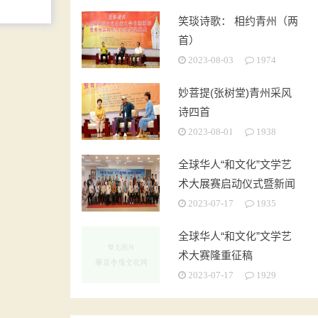
笑琰诗歌： 相约青州（两
首）
2023-08-03
1974
妙菩提(张树堂)青州采风
诗四首
2023-08-01
1938
全球华人“和文化”文学艺
术大展赛启动仪式暨新闻
发布会在京成功举办
2023-07-17
1935
全球华人“和文化”文学艺
术大赛隆重征稿
2023-07-17
1929