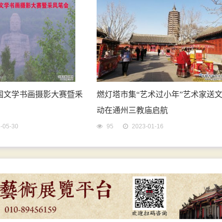
3全国文学书画摄影大赛暨釆
燃灯塔市集“艺术过小年”艺术家送
动在通州三教庙启航
-05-30
95
2023-01-16