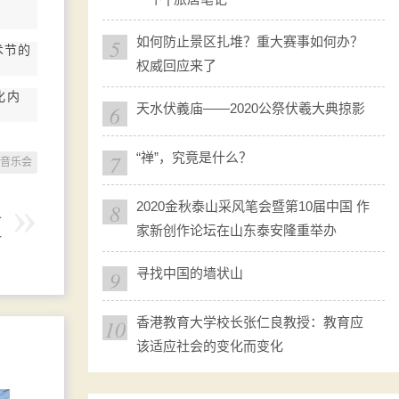
5
如何防止景区扎堆？重大赛事如何办？
术节的
权威回应来了
化内
6
天水伏義庙——2020公祭伏羲大典掠影
7
“禅”，究竟是什么？
音乐会
8
2020金秋泰山采风笔会暨第10届中国 作
之
家新创作论坛在山东泰安隆重举办
一
9
寻找中国的墙状山
10
香港教育大学校长张仁良教授：教育应
该适应社会的变化而变化