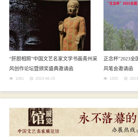
“肝胆相照”中国文艺名家文学书画青州采
正念杯”202
风创作论坛暨颁奖盛典邀请函
风笔会邀请函
1061
2023-06-25
1055
2023