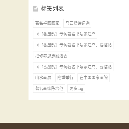
标签列表
著名禅画画家
马云峰诗词选
《书香墨韵》专访著名书法家江鸟
《书香墨韵》专访著名书法家江鸟：要临帖
把修养思想融进去
《书香墨韵》专访著名书法家江鸟：要临贴
山水画展
隆重举行
在中国国家画院
著名画家陈培伦
更多tag