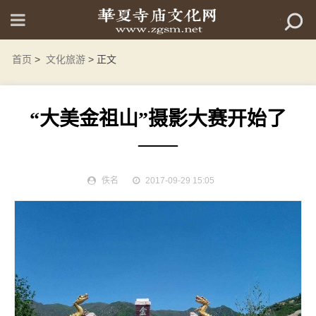
首页
>
文化旅游
> 正文
“大美金祖山”摄影大赛开始了
——
佚名
2017-09-29 15:05