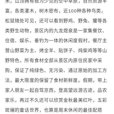
米，山顶拥有极为少见的空中草原，自然资源丰
富，各类灌木，树木密布，近100种各种鸟类，
松鼠随处可见，还可以看到野鸡、野兔、獾等各
类野生动物，景区内的九龙煜泉是一家集餐饮、
住宿、娱乐、垂钓为一体的休闲度假村，餐厅主
营山野菜为主、烤全羊、贴饼子、炖柴鸡等等山
野特色，所有食材全部从景区内原住民家中采
购，保证了纯绿色、无污染、通过原始的加工方
法，最大限度的保留了食材新鲜度。假期，带上
家人朋友一起自驾京西，登高望远游古迹，品农
家乐，再过不久还可以欣赏金秋最美红叶，五彩
斑斓的童话世界，也算是周末休闲的最佳配搭