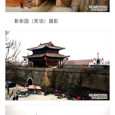
靳新国（笑琰）摄影