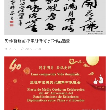
笑琰(靳新国)书李月诗词行书作品选登
2129
2020-10-09