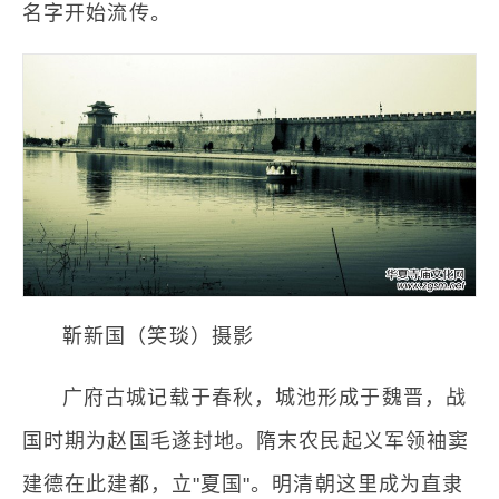
名字开始流传。
靳新国（笑琰）摄影
广府古城记载于春秋，城池形成于魏晋，战
国时期为赵国毛遂封地。隋末农民起义军领袖窦
建德在此建都，立"夏国"。明清朝这里成为直隶