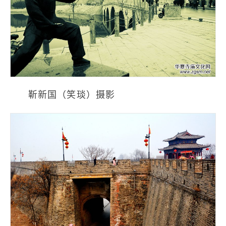
靳新国（笑琰）摄影