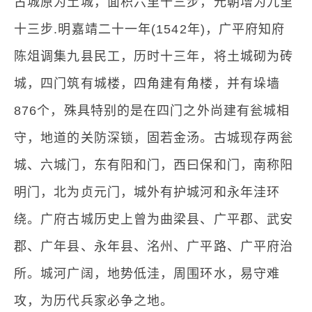
古城原为土城，面积六里十三步，元朝增为九里
十三步.明嘉靖二十一年(1542年)，广平府知府
陈俎调集九县民工，历时十三年，将土城砌为砖
城，四门筑有城楼，四角建有角楼，并有垛墙
876个，殊具特别的是在四门之外尚建有瓮城相
守，地道的关防深锁，固若金汤。古城现存两瓮
城、六城门，东有阳和门，西曰保和门，南称阳
明门，北为贞元门，城外有护城河和永年洼环
绕。广府古城历史上曾为曲梁县、广平郡、武安
郡、广年县、永年县、洺州、广平路、广平府治
所。城河广阔，地势低洼，周围环水，易守难
攻，为历代兵家必争之地。