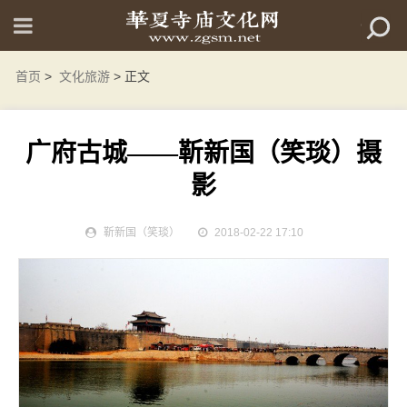
首页
>
文化旅游
> 正文
广府古城——靳新国（笑琰）摄
影
靳新国（笑琰）
2018-02-22 17:10