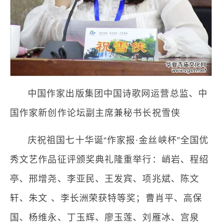
中国作家出版集团中国诗歌网运营总监、中
国作家新创作论坛副主席兼秘书长祝雪侠
庆祝祖国七十华诞“作家报·金丝峡杯”全国优
秀文艺作品征评颁奖典礼隆重举行：峭岩、程绍
亭、邢增尧、李亚民、王发宾、项兆斌、陈文
轩、朱文 、李长洲荣获特等奖；曹肖平、高保
国、杨维永、丁玉辉、廖玉莲、刘雁冰、宫泉