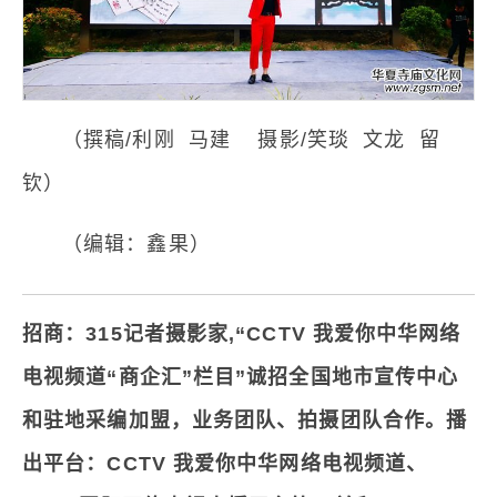
（撰稿/利刚 马建 摄影/笑琰 文龙 留
钦）
（编辑：鑫果）
招商
：
315记者摄影家
,
“
CCTV 我爱你中华网络
电视频道
“商企汇”栏目
”
诚招全国
地
市
宣传
中心
和驻地采编
加盟，
业务团队、拍摄团队合作。
播
出平台：
CCTV 我爱你中华网络电视频道
、