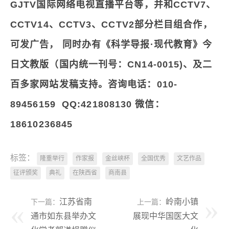
GJTV国际网络电视直播平台等，并和
CCTV7
、
CCTV14
、
CCTV3
、
CCTV
2部分栏目组合作，
可发广告，
同时办有
《科学导报
·现代教育》今
日文教版（国内统一刊号：
CN14-0015)
、及二
百多家网站发稿支持
。
咨询电话：
010-
89456159
QQ:421808130
微信：
18610236845
标签：
隆重举行
作家报
金丝峡杯
全国优秀
文艺作品
征评颁奖
典礼
在陕西省
商南县
江苏省南
岭南小镇
下一篇：
上一篇：
通市如东县举办文
展现中华国医大文