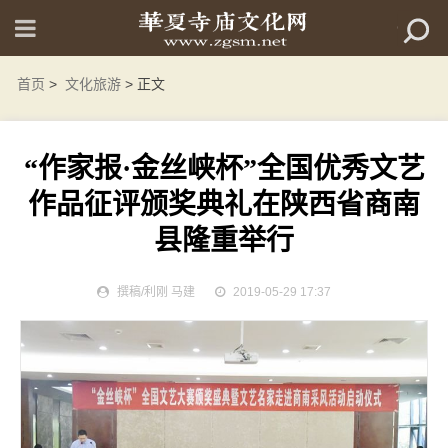
首页
>
文化旅游
> 正文
“作家报·金丝峡杯”全国优秀文艺
作品征评颁奖典礼在陕西省商南
县隆重举行
撰稿/利刚 马建
2019-05-29 17:37