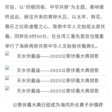
宗旨，以“同根同祖、中华共祭”为主题。奏响慎
终追远、继往开来的黄钟大吕，以太牢、鲜花、
雅乐之仪和虔敬之心，致祭中华人文始祖太昊伏
羲。同样在9时50分，在台湾三重先啬宫也隆重
举行了海峡两岸共祭中华人文始祖伏羲典礼。
公祭伏羲大典已经成为海内外炎黄子孙慎终