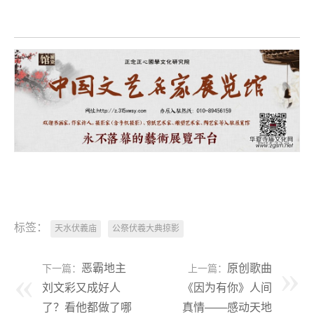
标签：
天水伏義庙
公祭伏羲大典掠影
恶霸地主
原创歌曲
下一篇：
上一篇：
刘文彩又成好人
《因为有你》人间
了？看他都做了哪
真情——感动天地