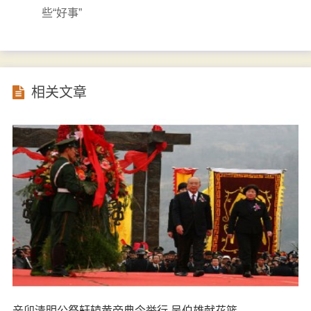
些“好事”
相关文章
辛卯清明公祭轩辕黄帝典今举行 吴伯雄献花篮