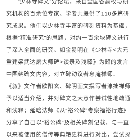
“少林寺碑文”分论坛，来自全国各高校与研
究机构的百余位专家、学者共提供了110多篇研
究成果。他们以少林寺丰富的碑刻资料为基础，
根据“精准研究”的思路，对约一百余块碑文进行
了深入全面的研究。如金易明在《少林寺<大元
重建梁武达磨大师碑>读录及浅释》为题的发言
中围绕碑文内容，对立碑动议者息庵禅师、
《叙》文作者欧阳玄、碑阴面文撰写者淳拙禅师
予以适当介绍，并对碑文之大意作尝试性地疏通
和浅释；延晗法师《从“裕公碑”考察福裕行迹》
分享了自己以“裕公碑”及相关碑刻记载，与一直
以来被使用的僧传等典籍史料进行对比，尝试探