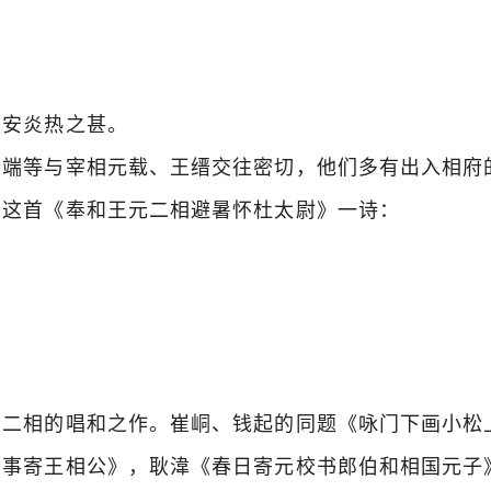
安炎热之甚。
端等与宰相元载、王缙交往密切，他们多有出入相府
了这首《奉和王元二相避暑怀杜太尉》一诗：
二相的唱和之作。崔峒、钱起的同题《咏门下画小松
即事寄王相公》，耿湋《春日寄元校书郎伯和相国元子