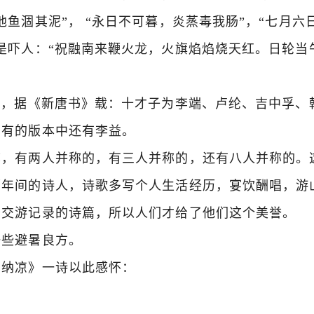
鱼涸其泥”， “永日不可暮，炎蒸毒我肠”，“七月六
是吓人：“祝融南来鞭火龙，火旗焰焰烧天红。日轮当
，据《新唐书》载：十才子为李端、卢纶、吉中孚、
，有的版本中还有李益。
，有两人并称的，有三人并称的，还有八人并称的。
历年间的诗人，诗歌多写个人生活经历，宴饮酬唱，游
少交游记录的诗篇，所以人们才给了他们这个美誉。
些避暑良方。
纳凉》一诗以此感怀：