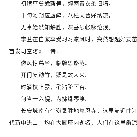
初晴草蔓缘新笋，频雨苔衣染旧墙。
十旬河朔应虚醉，八柱天台好纳凉。
无事始然知静胜，深垂纱帐咏沧浪。
李益在自家享受习习凉风时，突然想起好友苗
苗发司空曙》一诗：
微风惊暮坐，临牖思悠哉。
开门复动竹，疑是故人来。
时滴枝上露，稍沾阶下苔。
何当一入幌，为拂绿琴埃。
长安城南有个避暑胜地慈恩寺，这里靠近曲江
代新中进士，均在大雁塔内题名，人们在这里乘