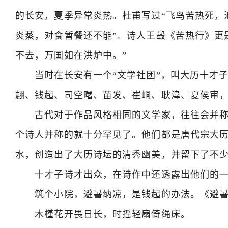
的长安，夏季异常炎热。杜甫写过“飞鸟苦热死，池
炎蒸，对食暂餐还不能”。诗人王毂《苦热行》更
不去，万国如在洪炉中。”
当时在长安有一个“文学社团”，叫大历十才子
翃、钱起、司空曙、苗发、崔峒、耿湋、夏侯审
古代对于作品风格相同的文学家，往往会并称
个诗人并称的就十分罕见了。他们都是唐代宗大
水，创造出了大历诗坛的清秀幽美，并留下了不
十才子诗才出众，在诗作中还透露出他们的一
筑个小院，避暑纳凉，是钱起的办法。《避暑
木槿花开畏日长，时摇轻扇倚绳床。