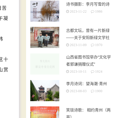
诗书摄影：李月写雪的诗
日苦
2023-11-22
1986
午凝
古都文坛，曾有一片新绿
——关于安阳新绿文学社
韩
的回忆
2023-11-09
1970
山西省图书馆举办“文化学
这十
者郭谦捐赠仪式”
山赏
2023-10-11
1924
李月诗词：望海潮·青州
2023-08-03
1900
笑琰诗歌： 相约青州（两
首）