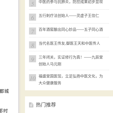
5
中医药参与抗肺炎，防控成果初步显现
6
五行刺疗法创始人——灵虚子王信仁
7
百年酒窖酿出同心妙品——五子同心酒
8
当代名医王传友,御医王天和中医传人
9
三年闭关，实证修行为真！——九辰堂
创始人马元刚
10
福盛堂国医馆，立足弘扬中医文化，为
大众健康服务
都城
热门推荐
那时