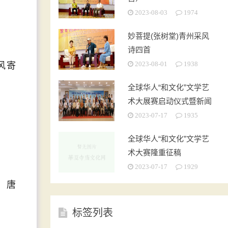
2023-08-03
1974
妙菩提(张树堂)青州采风
诗四首
风寄
2023-08-01
1938
全球华人“和文化”文学艺
术大展赛启动仪式暨新闻
发布会在京成功举办
2023-07-17
1935
全球华人“和文化”文学艺
术大赛隆重征稿
2023-07-17
1929
。唐
标签列表