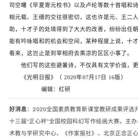
司空曙《早夏寄元校书》以及卢纶等数十首唱和
相元载、王缙的交往很密切，这也许是元、王二
助，十才子的处境得到了大大的改善，纷纷出任朝
能有吟咏唱和的机会和空间，某种程度上说，十
看来，这岂止是到宰相府去乘凉的区区小事了。
他们写的这些避暑诗，不仅具有文学价值，更
《光明日报》（ 2020年07月17日 16版）
编辑：红研
好消息
：
2020
全国素质教育新课堂教研成果评选
十三届
“
正心杯
”
全国校园科幻写作绘画大赛。主办
术教与学研究中心、《作家报社》、北京正念正