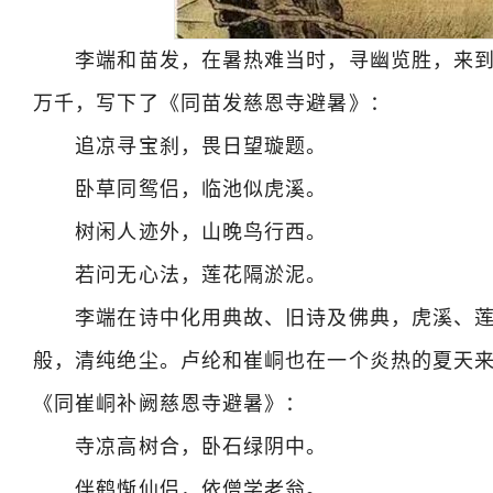
李端和苗发，在暑热难当时，寻幽览胜，来到
万千，写下了《同苗发慈恩寺避暑》：
追凉寻宝刹，畏日望璇题。
卧草同鸳侣，临池似虎溪。
树闲人迹外，山晚鸟行西。
若问无心法，莲花隔淤泥。
李端在诗中化用典故、旧诗及佛典，虎溪、莲
般，清纯绝尘。卢纶和崔峒也在一个炎热的夏天
《同崔峒补阙慈恩寺避暑》：
寺凉高树合，卧石绿阴中。
伴鹤惭仙侣，依僧学老翁。