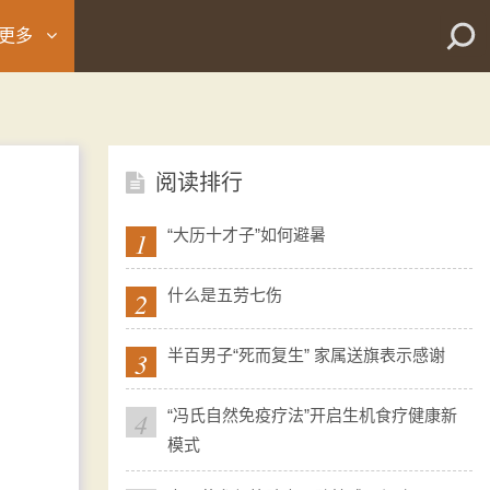
更多
阅读排行
1
“大历十才子”如何避暑
2
什么是五劳七伤
3
半百男子“死而复生” 家属送旗表示感谢
4
“冯氏自然免疫疗法”开启生机食疗健康新
模式