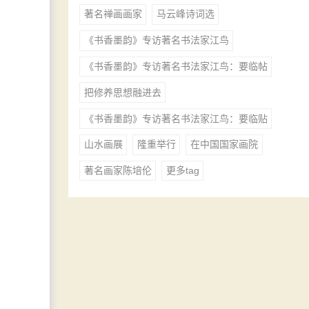
著名禅画画家
马云峰诗词选
《书香墨韵》专访著名书法家江鸟
《书香墨韵》专访著名书法家江鸟：要临帖
把修养思想融进去
《书香墨韵》专访著名书法家江鸟：要临贴
山水画展
隆重举行
在中国国家画院
著名画家陈培伦
更多tag