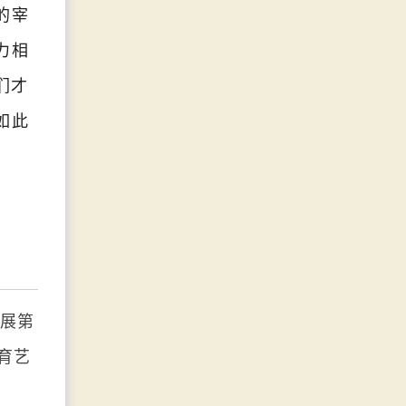
的宰
力相
们才
如此
展第
育艺