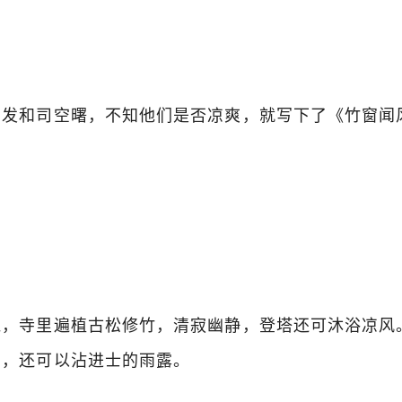
发和司空曙，不知他们是否凉爽，就写下了《竹窗闻
，寺里遍植古松修竹，清寂幽静，登塔还可沐浴凉风
凉，还可以沾进士的雨露。