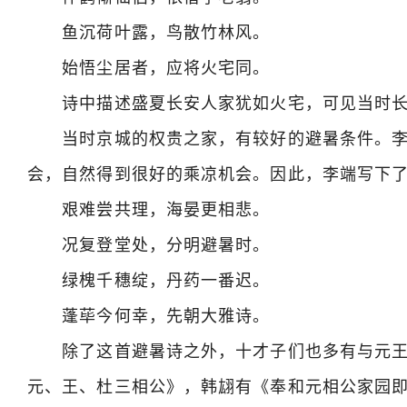
鱼沉荷叶露，鸟散竹林风。
始悟尘居者，应将火宅同。
诗中描述盛夏长安人家犹如火宅，可见当时长
当时京城的权贵之家，有较好的避暑条件。李
会，自然得到很好的乘凉机会。因此，李端写下
艰难尝共理，海晏更相悲。
况复登堂处，分明避暑时。
绿槐千穗绽，丹药一番迟。
蓬荜今何幸，先朝大雅诗。
除了这首避暑诗之外，十才子们也多有与元王
元、王、杜三相公》，韩翃有《奉和元相公家园