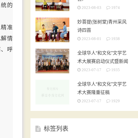
系统的
2023-08-03
1974
妙菩提(张树堂)青州采风
以精准
诗四首
化解情
2023-08-01
1938
塞、呼
全球华人“和文化”文学艺
术大展赛启动仪式暨新闻
发布会在京成功举办
2023-07-17
1935
全球华人“和文化”文学艺
术大赛隆重征稿
2023-07-17
1929
标签列表