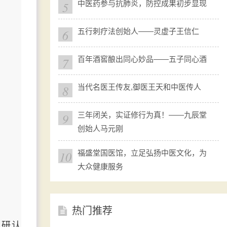
5
中医药参与抗肺炎，防控成果初步显现
6
五行刺疗法创始人——灵虚子王信仁
7
百年酒窖酿出同心妙品——五子同心酒
8
当代名医王传友,御医王天和中医传人
9
三年闭关，实证修行为真！——九辰堂
创始人马元刚
10
福盛堂国医馆，立足弘扬中医文化，为
大众健康服务
热门推荐
调研认