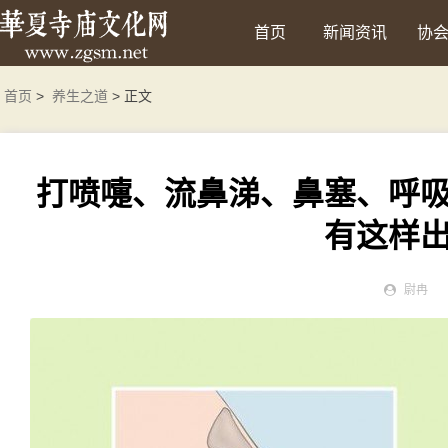
首页
新闻资讯
协
首页
>
养生之道
> 正文
打喷嚏、流鼻涕、鼻塞、呼
有这样
尉冉