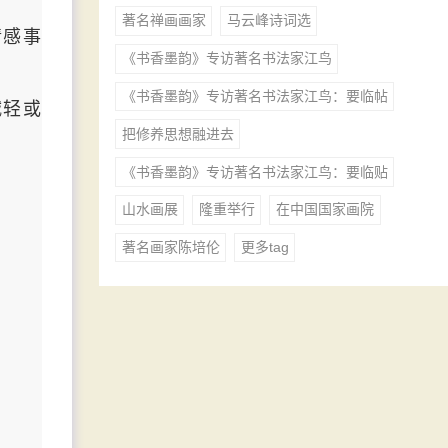
著名禅画画家
马云峰诗词选
情感事
《书香墨韵》专访著名书法家江鸟
《书香墨韵》专访著名书法家江鸟：要临帖
减轻或
把修养思想融进去
《书香墨韵》专访著名书法家江鸟：要临贴
山水画展
隆重举行
在中国国家画院
著名画家陈培伦
更多tag