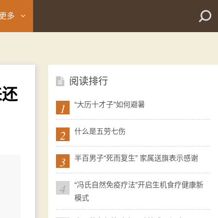
更多
阅读排行
来还
1
“大历十才子”如何避暑
2
什么是五劳七伤
3
半百男子“死而复生” 家属送旗表示感谢
4
“冯氏自然免疫疗法”开启生机食疗健康新
模式