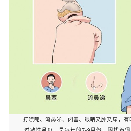
打喷嚏、流鼻涕、闭塞、眼睛又肿又痒，有时
过敏性鼻炎，是每年的7-9月份，困扰着很