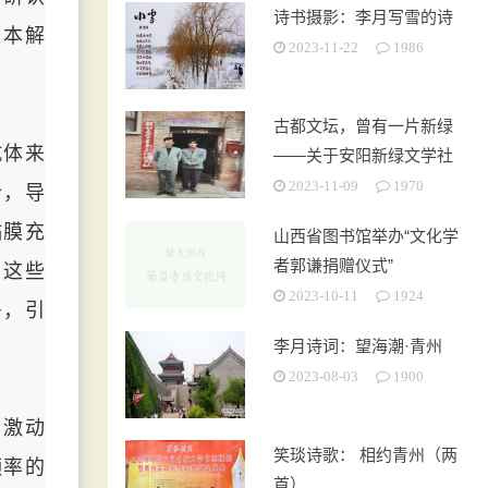
诗书摄影：李月写雪的诗
根本解
2023-11-22
1986
古都文坛，曾有一片新绿
抗体来
——关于安阳新绿文学社
的回忆
2023-11-09
1970
合，导
黏膜充
山西省图书馆举办“文化学
者郭谦捐赠仪式”
，这些
2023-10-11
1924
多，引
李月诗词：望海潮·青州
2023-08-03
1900
激动
笑琰诗歌： 相约青州（两
频率的
首）