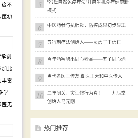
5
“冯氏自然免疫疗法”开启生机食疗健康新
，这不
模式
从医初
6
中医药参与抗肺炎，防控成果初步显现
7
五行刺疗法创始人——灵虚子王信仁
传承创
8
百年酒窖酿出同心妙品——五子同心酒
参加此
9
当代名医王传友,御医王天和中医传人
的丰富
多学
10
三年闭关，实证修行为真！——九辰堂
创始人马元刚
求医无
热门推荐