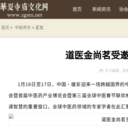
首页
新闻资讯
协
首页
>
中医养生
> 正文
道医金尚茗受
实习编辑：张
1月16日至17日，中国・雄安迎来一场跨越国界的中
会暨首届中医药产业博览会暨第三届全球中医春节联欢
递智慧的重要窗口，全球中医药领域的专家学者在此汇