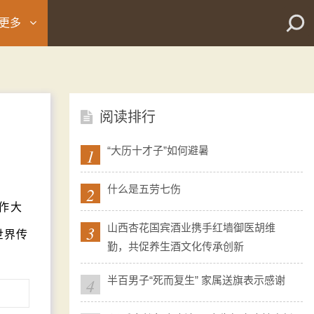
更多
阅读排行
1
“大历十才子”如何避暑
2
什么是五劳七伤
合作大
3
山西杏花国宾酒业携手红墙御医胡维
世界传
勤，共促养生酒文化传承创新
。
4
半百男子“死而复生” 家属送旗表示感谢