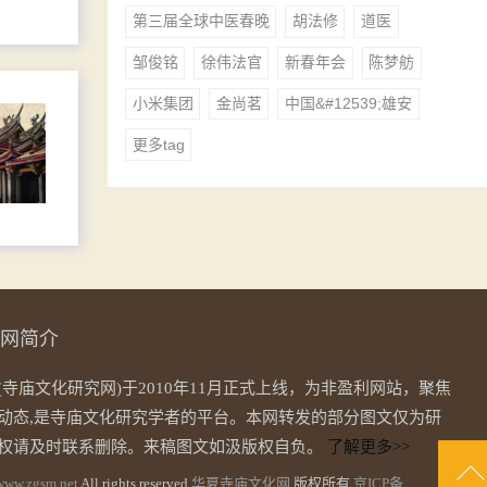
第三届全球中医春晚
胡法修
道医
邹俊铭
徐伟法官
新春年会
陈梦舫
小米集团
金尚茗
中国&#12539;雄安
更多tag
网简介
寺庙文化研究网)于2010年11月正式上线，为非盈利网站，聚焦
动态,是寺庙文化研究学者的平台。本网转发的部分图文仅为研
权请及时联系删除。来稿图文如汲版权自负。
了解更多>>
www.zgsm.net
All rights reserved.
华夏寺庙文化网
版权所有
京ICP备