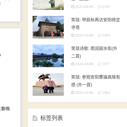
晚
2025-04-06
2197
笑琰: 甲辰秋再访安阳修定
寺塔
2024-10-08
1903
笑琰诗歌: 雨润丽水街(外
二首)
2024-10-08
1977
笑琰: 参观安阳曹操高陵有
感 (外一首)
2024-10-08
1962
医春晚
标签列表