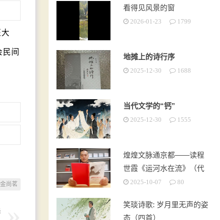
看得见风景的窗
2026-01-23
1799
医大
会民间
地摊上的诗行序
2025-12-30
1688
当代文学的“钙”
2025-12-30
1555
煌煌文脉通京都——读程
世霞《运河水在流》（代
序）
2025-10-07
80
金尚茗
笑琰诗歌: 岁月里无声的姿
春
态（四首）