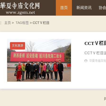
首页
新闻资讯
协
：
主页
>
TAG标签
> CCTⅤ栏目
CCTⅤ
文化旅游
CCTⅤ栏目
华夏寺庙文