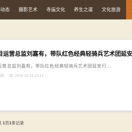
会动态
摄影艺术
寺庙文化
养生之道
文化旅游
栏目运营总监刘嘉有，带队红色经典轻骑兵艺术团延
运营总监刘嘉有，带队红色经典轻骑兵艺术团延安行...
化网
2018-10-24 23:11
共
1
页
1
条记录