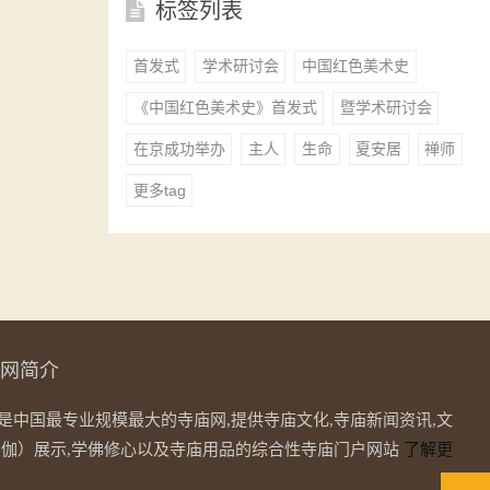
标签列表
首发式
学术研讨会
中国红色美术史
《中国红色美术史》首发式
暨学术研讨会
在京成功举办
主人
生命
夏安居
禅师
更多tag
网简介
是中国最专业规模最大的寺庙网,提供寺庙文化,寺庙新闻资讯,文
僧伽）展示,学佛修心以及寺庙用品的综合性寺庙门户网站
了解更