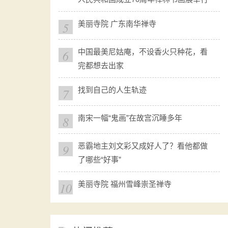
5
美丽寺院 广东南华禅寺
6
中国最美尼姑庵，不设香火只种花，看
完都想去出家
7
找到自己的人生轨迹
8
南宋一幅“鬼画”在故宫沉睡多年
9
恶霸地主刘文彩又成好人了？看他都做
了哪些“好事”
10
美丽寺院 福州雪峰崇圣禅寺