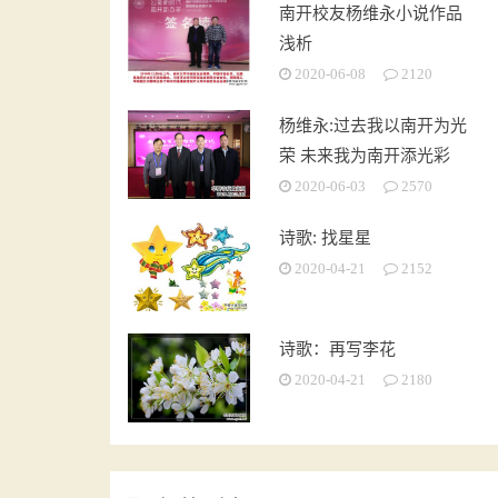
南开校友杨维永小说作品
浅析
2020-06-08
2120
杨维永:过去我以南开为光
荣 未来我为南开添光彩
2020-06-03
2570
诗歌: 找星星
2020-04-21
2152
诗歌：再写李花
2020-04-21
2180