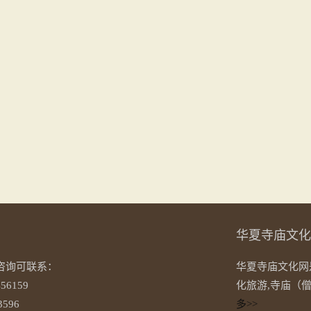
华夏寺庙文化
咨询可联系：
华夏寺庙文化网
56159
化旅游,寺庙（
596
多>>