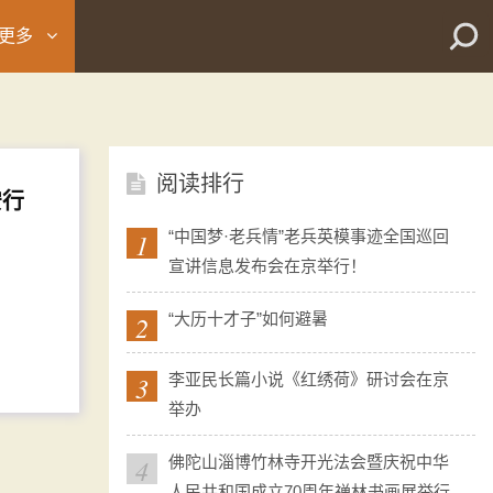
更多
阅读排行
安行
1
“中国梦·老兵情”老兵英模事迹全国巡回
宣讲信息发布会在京举行！
2
“大历十才子”如何避暑
3
李亚民长篇小说《红绣荷》研讨会在京
举办
4
佛陀山淄博竹林寺开光法会暨庆祝中华
人民共和国成立70周年禅林书画展举行