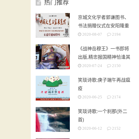
热门推荐
京城文化学者郭谦图书、
书法捐赠仪式在安阳隆重
举行
2020-08-07
2194
《战神岳穆王》一书即将
出版,精忠报国精神恰逢其
时
2020-07-24
2150
笑琰诗歌:庚子端午再战瘟
疫
2020-06-25
2174
笑琰诗歌:一个刹那(外二
首)
2020-06-12
2152