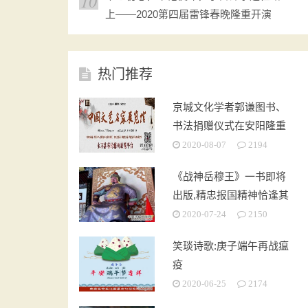
10
上——2020第四届雷锋春晚隆重开演
热门推荐
京城文化学者郭谦图书、
书法捐赠仪式在安阳隆重
举行
2020-08-07
2194
《战神岳穆王》一书即将
出版,精忠报国精神恰逢其
时
2020-07-24
2150
笑琰诗歌:庚子端午再战瘟
疫
2020-06-25
2174