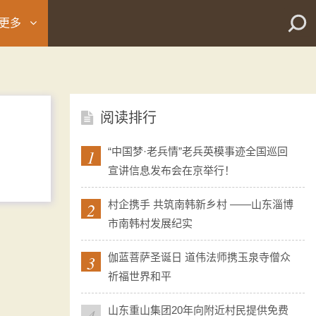
更多
阅读排行
1
“中国梦·老兵情”老兵英模事迹全国巡回
宣讲信息发布会在京举行！
2
村企携手 共筑南韩新乡村 ——山东淄博
市南韩村发展纪实
3
伽蓝菩萨圣诞日 道伟法师携玉泉寺僧众
祈福世界和平
4
山东重山集团20年向附近村民提供免费