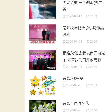
笑琰诗歌:一个刹那(外二
首)
2020-06-12
2152
南开校友杨维永小说作品
浅析
2020-06-08
2120
杨维永:过去我以南开为光
荣 未来我为南开添光彩
2020-06-03
2570
诗歌: 找星星
2020-04-21
2152
诗歌：再写李花
2020-04-21
2180