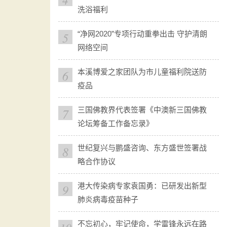
洗浴福利
5
“净网2020”专项行动重拳出击 守护清朗
网络空间
6
本溪博爱之家团队为市儿童福利院送防
疫品
7
三国佛教界代表签署《中澳新三国佛教
论坛筹备工作备忘录》
8
世纪复兴与鹏盛咨询、东方盛世签署战
略合作协议
9
港大传染病专家袁国勇：已研发出新型
肺炎病毒疫苗种子
不忘初心，牢记使命，学雷锋永远在路