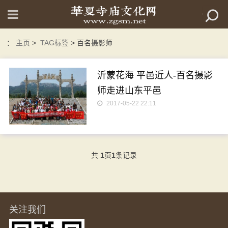
：
主页
>
TAG标签
> 百名摄影师
沂蒙花海 平邑近人-百名摄影
师走进山东平邑
2017-05-22 22:11
共
1
页
1
条记录
关注我们